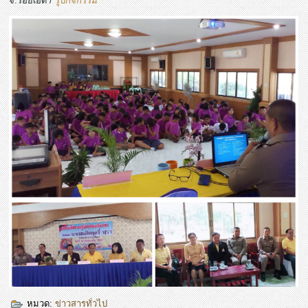
จ.ร้อยเอ็ด /
รูปกิจกรรม
หมวด:
ข่าวสารทั่วไป